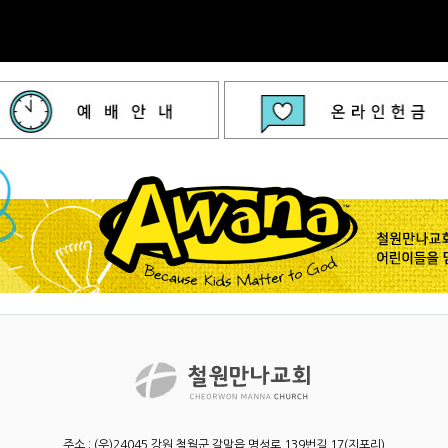
주소 : (우)24045 강원 철월군 갈말읍 명성로 139번길 17(지포리)