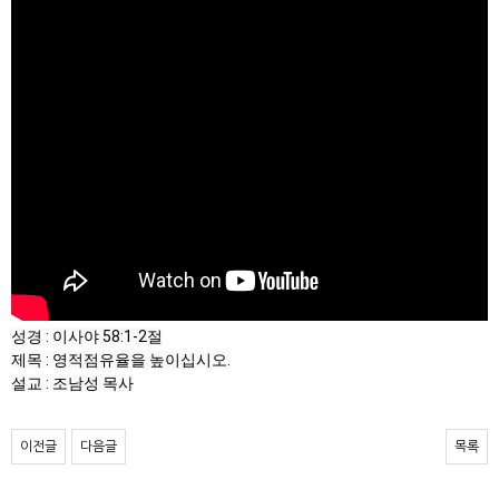
성경 : 이사야 58:1-2절

제목 : 영적점유율을 높이십시오.

설교 : 조남성 목사
이전글
다음글
목록