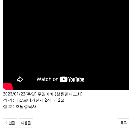
2023/01/22(주일) 주일예배 (철원만나교회)

성 경 : 데살로니가전서 2장 1-12절

설 교 :  조남성목사
이전글
다음글
목록