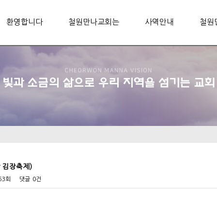
환영합니다
철원만나교회는
사역안내
철원
장 김장축제)
853회
댓글
0건