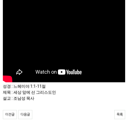
성경 : 느헤미야 1:1-11절

제목 : 세상 앞에 선 그리스도인

설교 : 조남성 목사
이전글
다음글
목록