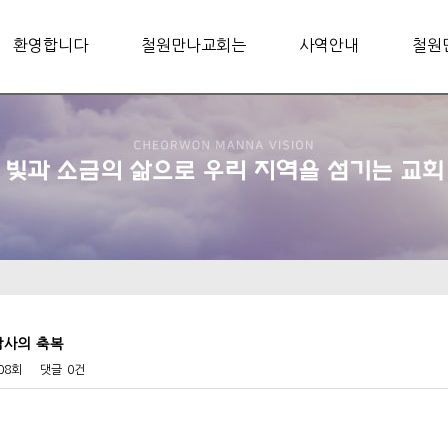
환영합니다
철원만나교회는
사역안내
철원
 감사의 축복
808회
댓글
0건