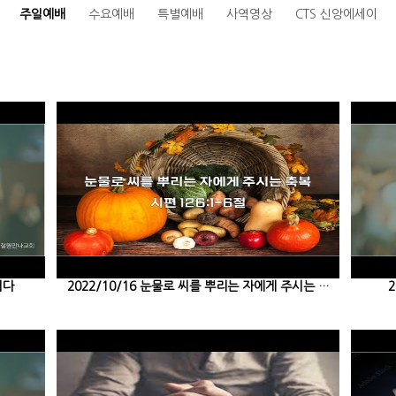
주일예배
수요예배
특별예배
사역영상
CTS 신앙에세이
니다
2022/10/16 눈물로 씨를 뿌리는 자에게 주시는 …
2